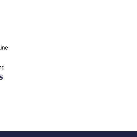
ine
nd
s