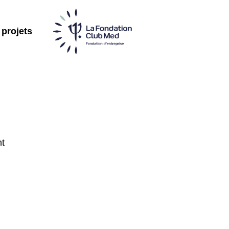
 projets
nt